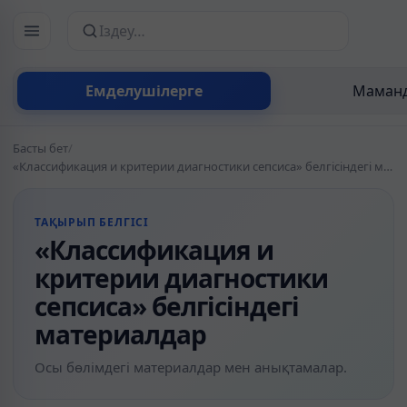
Сайттан іздеу
Емделушілерге
Маманд
Басты бет
/
«Классификация и критерии диагностики сепсиса» белгісіндегі материалдар
ТАҚЫРЫП БЕЛГІСІ
«Классификация и
критерии диагностики
сепсиса» белгісіндегі
материалдар
Осы бөлімдегі материалдар мен анықтамалар.