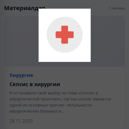
Материалдар
1 нәтиже
Хирургия
Сепсис в хирургии
Я остановила свой выбор на теме «Сепсис в
хирургической практике», так как сепсис является
одной из основных причин летальности
хирургических больных и…
28.11.2020