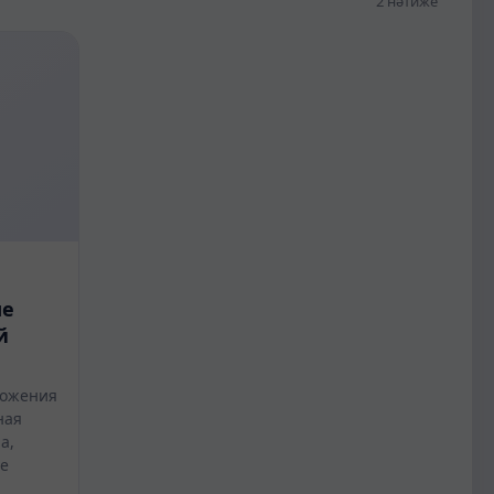
2 нәтиже
ые
й
ложения
ная
а,
е