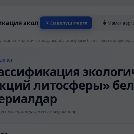
кация экологических функций литосфер
Емделушілерге
Мамандарғ
фикация экологических функций литосферы» белгісіндегі материалда
ЛГІСІ
ассификация экологи
кций литосферы» белг
ериалдар
егі материалдар мен анықтамалар.