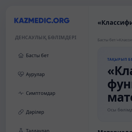
«Классифи
ДЕНСАУЛЫҚ БӨЛІМДЕРІ
Басты бет
/
«Класси
Басты бет
ТАҚЫРЫП БЕ
«Кл
Аурулар
фун
мат
Симптомдар
Осы бөлімд
Дәрілер
Талдаулар