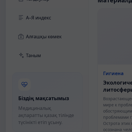
Материал
А–Я индекс
Алғашқы көмек
Таным
Гигиена
Экологич
литосфер
Біздің мақсатымыз
Возрастающее
мире к пробл
Медициналық
обостряющим
ақпаратты қазақ тілінде
проблемами г
түсінікті етіп ұсыну.
Острота этих
осознана чел