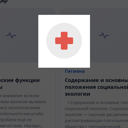
дар
Гигиена
еские функции
Содержание и основн
ы
положения социально
экологии
 внимание во всем
емам экологии вызвано
1.Содержание и основные по
ися экологическими
социальной экологии. Социаль
лобального масштаба.
экология — научная дисциплин
 проблем еще не
рассматривающая соотношени
овечеством. Нередко…
общества с географической,