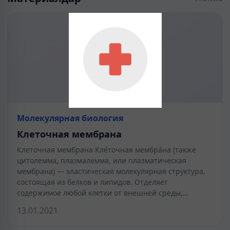
Молекулярная биология
Клеточная мембрана
Клеточная мембрана Кле́точная мембра́на (также
цитолемма, плазмалемма, или плазматическая
мембрана) — эластическая молекулярная структура,
состоящая из белков и липидов. Отделяет
содержимое любой клетки от внешней среды,…
13.01.2021