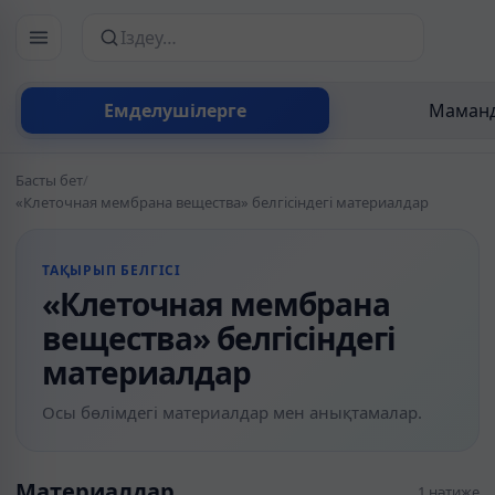
Сайттан іздеу
Емделушілерге
Маманд
Басты бет
/
«Клеточная мембрана вещества» белгісіндегі материалдар
ТАҚЫРЫП БЕЛГІСІ
«Клеточная мембрана
вещества» белгісіндегі
материалдар
Осы бөлімдегі материалдар мен анықтамалар.
Материалдар
1 нәтиже