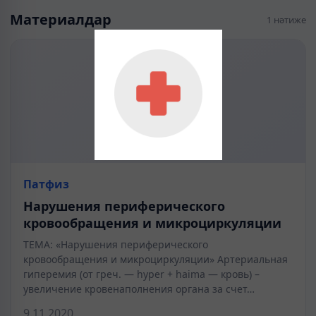
Материалдар
1 нәтиже
Патфиз
Нарушения периферического
кровообращения и микроциркуляции
ТЕМА: «Нарушения периферического
кровообращения и микроциркуляции» Артериальная
гиперемия (от греч. — hyper + haima — кровь) –
увеличение кровенаполнения органа за счет…
9.11.2020