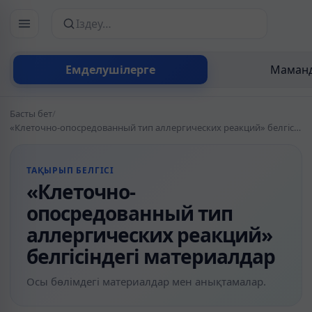
Сайттан іздеу
Емделушілерге
Маманд
Басты бет
/
«Клеточно-опосредованный тип аллергических реакций» белгісіндегі материалдар
ТАҚЫРЫП БЕЛГІСІ
«Клеточно-
опосредованный тип
аллергических реакций»
белгісіндегі материалдар
Осы бөлімдегі материалдар мен анықтамалар.