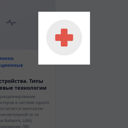
ионно
ационные
и
стройства. Типы
тевые технологии
функционирование
ютеров в системе одного
остигается монтажом
числительной се ти
ea Network, LAN).
нирование ЛВС