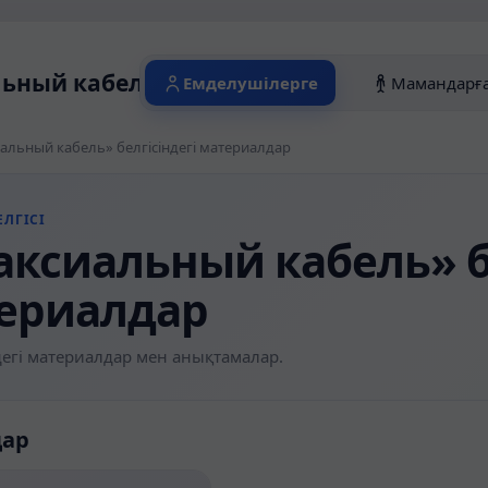
ьный кабель» белгісіндегі материалдар
Емделушілерге
Мамандарғ
альный кабель» белгісіндегі материалдар
ЛГІСІ
аксиальный кабель» бе
ериалдар
егі материалдар мен анықтамалар.
дар