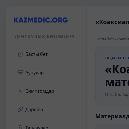
«Коаксиал
ДЕНСАУЛЫҚ БӨЛІМДЕРІ
Басты бет
/
«Коакси
Басты бет
ТАҚЫРЫП БЕ
«Ко
Аурулар
мат
Симптомдар
Осы бөлімд
Дәрілер
Материал
Талдаулар