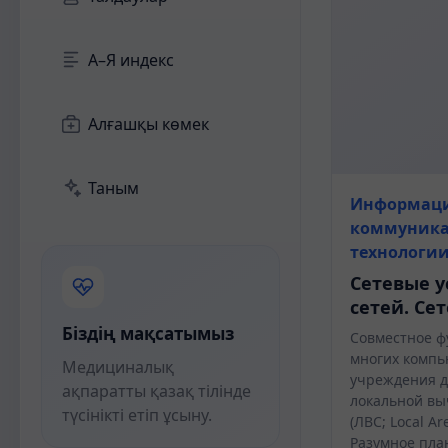
А–Я индекс
Алғашқы көмек
Таным
Информац
коммуник
технологи
Сетевые у
сетей. Се
Біздің мақсатымыз
Совместное 
многих компь
Медициналық
учреждения д
ақпаратты қазақ тілінде
локальной вы
түсінікті етіп ұсыну.
(ЛВС; Local Ar
Разумное пла