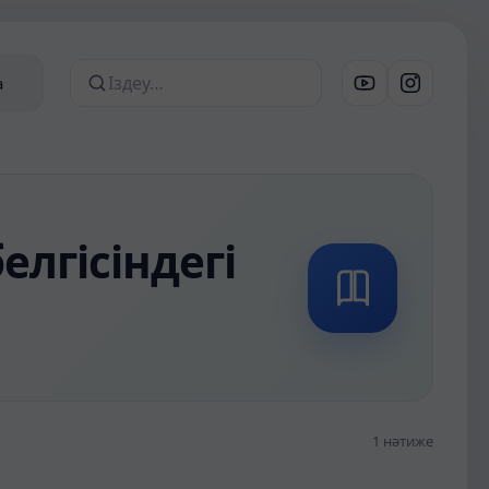
а
Сайттан іздеу
лгісіндегі
1 нәтиже