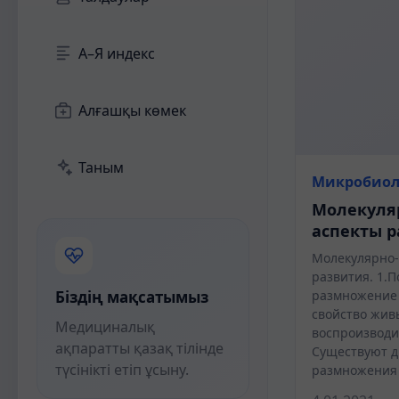
А–Я индекс
Алғашқы көмек
Таным
Микробиол
Молекуля
аспекты р
Молекулярно-
развития. 1.П
Біздің мақсатымыз
размножение
свойство жив
Медициналық
воспроизводи
ақпаратты қазақ тілінде
Существуют д
түсінікті етіп ұсыну.
размножения