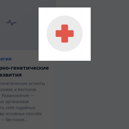
огия
рно-генетические
азвития
генетические аспекты
оловое и бесполое
 Размножение —
ых организмов
ть себе подобных.
ва основных способа
 — бесполое…