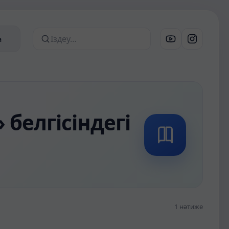
ар
а
Сайттан іздеу
белгісіндегі
1 нәтиже