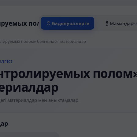
руемых полом» белгісіндегі материалд
Емделушілерге
Мамандарғ
лируемых полом» белгісіндегі материалдар
ЛГІСІ
нтролируемых полом» 
ериалдар
егі материалдар мен анықтамалар.
дар