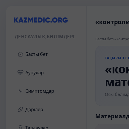
«контроли
ДЕНСАУЛЫҚ БӨЛІМДЕРІ
Басты бет
/
«контро
Басты бет
ТАҚЫРЫП БЕ
«ко
Аурулар
мат
Симптомдар
Осы бөлімд
Дәрілер
Материал
Талдаулар