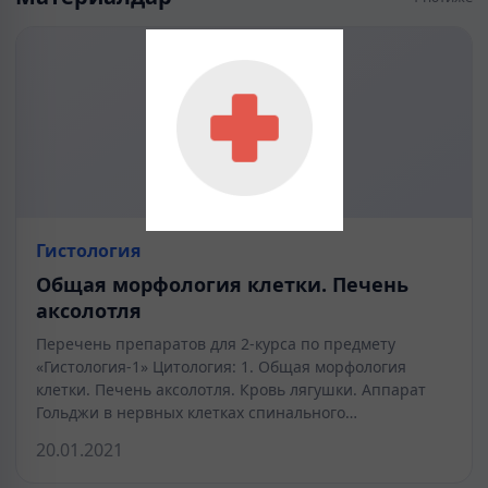
Гистология
Общая морфология клетки. Печень
аксолотля
Перечень препаратов для 2-курса по предмету
«Гистология-1» Цитология: 1. Общая морфология
клетки. Печень аксолотля. Кровь лягушки. Аппарат
Гольджи в нервных клетках спинального…
20.01.2021