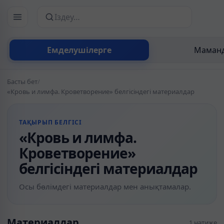
Сайттан іздеу
Емделушілерге
Маманд
Басты бет
/
«Кровь и лимфа. Кроветворение» белгісіндегі материалдар
ТАҚЫРЫП БЕЛГІСІ
«Кровь и лимфа.
Кроветворение»
белгісіндегі материалдар
Осы бөлімдегі материалдар мен анықтамалар.
Материалдар
1 нәтиже