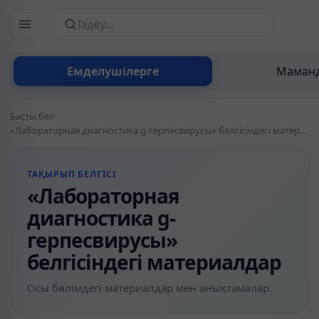
Сайттан іздеу
Емделушілерге
Маманд
Басты бет
/
«Лабораторная диагностика g-герпесвирусы» белгісіндегі материалдар
ТАҚЫРЫП БЕЛГІСІ
«Лабораторная
диагностика g-
герпесвирусы»
белгісіндегі материалдар
Осы бөлімдегі материалдар мен анықтамалар.