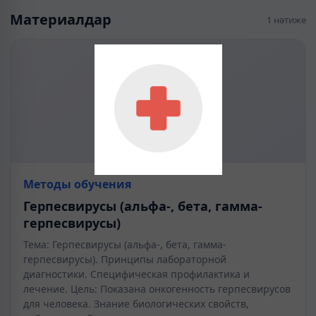
Материалдар
1 нәтиже
Методы обучения
Герпесвирусы (альфа-, бета, гамма-
герпесвирусы)
Тема: Герпесвирусы (альфа-, бета, гамма-
герпесвирусы). Принципы лабораторной
диагностики. Специфическая профилактика и
лечение. Цель: Показана онкогенность герпесвирусов
для человека. Знание биологических свойств,