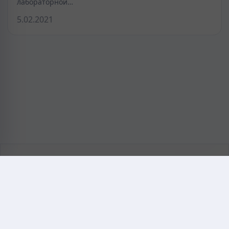
лабораторной…
5.02.2021
KAZMEDIC.ORG
Қазақ тіліндегі медициналық энциклопедия.
Жоба туралы
Байланыс
Құпиялылық