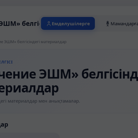
ЭШМ» белгісіндегі материалдар
Емделушілерге
Мамандарғ
е ЭШМ» белгісіндегі материалдар
ЛГІСІ
чение ЭШМ» белгісінд
ериалдар
егі материалдар мен анықтамалар.
дар