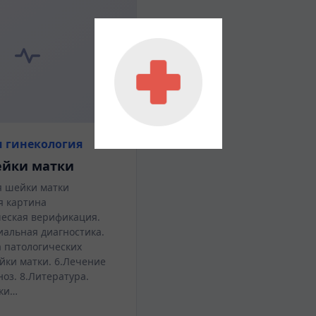
 гинекология
ейки матки
я шейки матки
я картина
еская верификация.
альная диагностика.
а патологических
йки матки. 6.Лечение
оз. 8.Литература.
йки…