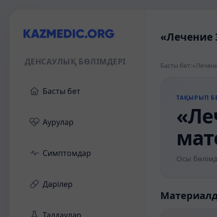
«Лечение 
ДЕНСАУЛЫҚ БӨЛІМДЕРІ
Басты бет
/
«Лечени
Басты бет
ТАҚЫРЫП БЕ
«Ле
Аурулар
мат
Симптомдар
Осы бөлімд
Дәрілер
Материал
Талдаулар