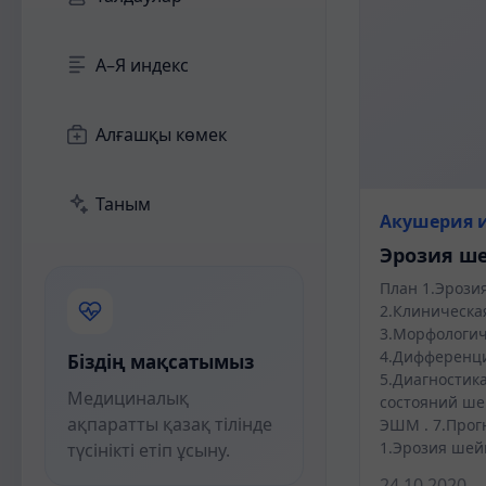
А–Я индекс
Алғашқы көмек
Таным
Акушерия и
Эрозия ш
План 1.Эрози
2.Клиническа
3.Морфологич
4.Дифференци
Біздің мақсатымыз
5.Диагностик
Медициналық
состояний ше
ақпаратты қазақ тілінде
ЭШМ . 7.Прогн
1.Эрозия ше
түсінікті етіп ұсыну.
24.10.2020