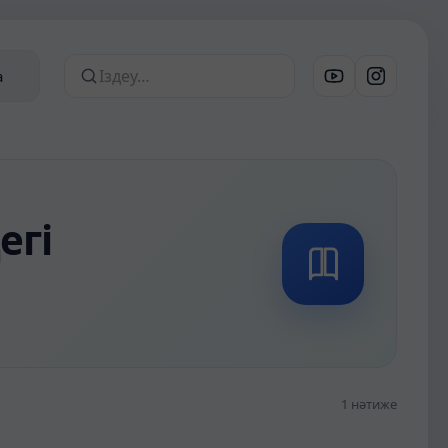
а
Сайттан іздеу
егі
1 нәтиже