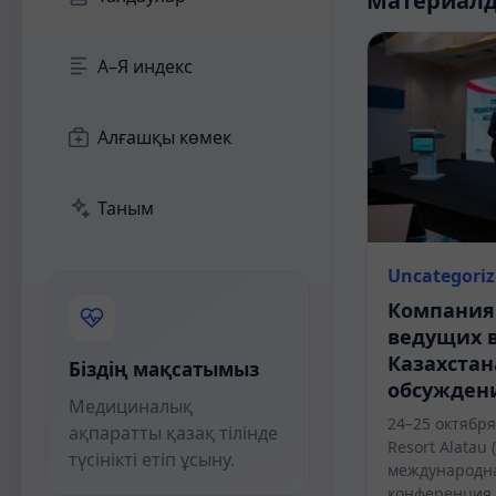
Материал
А–Я индекс
Алғашқы көмек
Таным
Uncategori
Компания 
ведущих 
Казахстан
Біздің мақсатымыз
обсуждени
Медициналық
24–25 октября
ақпаратты қазақ тілінде
Resort Alatau
түсінікті етіп ұсыну.
международн
конференция,