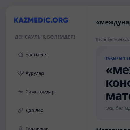
«междунар
ДЕНСАУЛЫҚ БӨЛІМДЕРІ
Басты бет
/
«междун
Басты бет
ТАҚЫРЫП БЕ
«ме
Аурулар
кон
мат
Симптомдар
Осы бөлімд
Дәрілер
Талдаулар