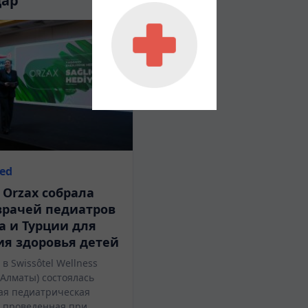
дар
zed
Orzax собрала
врачей педиатров
а и Турции для
я здоровья детей
 в Swissôtel Wellness
 (Алматы) состоялась
ая педиатрическая
 проведенная при