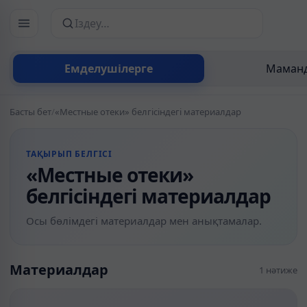
Сайттан іздеу
Емделушілерге
Маманд
Басты бет
/
«Местные отеки» белгісіндегі материалдар
ТАҚЫРЫП БЕЛГІСІ
«Местные отеки»
белгісіндегі материалдар
Осы бөлімдегі материалдар мен анықтамалар.
Материалдар
1 нәтиже