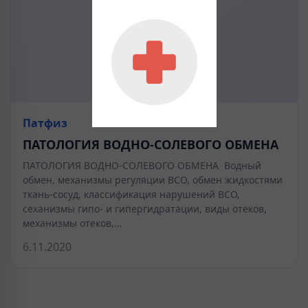
Патфиз
ПАТОЛОГИЯ ВОДНО-СОЛЕВОГО ОБМЕНА
ПАТОЛОГИЯ ВОДНО-СОЛЕВОГО ОБМЕНА Водный
обмен, механизмы регуляции ВСО, обмен жидкостями
ткань-сосуд, классификация нарушений ВСО,
сеханизмы гипо- и гипергидратации, виды отеков,
механизмы отеков,…
6.11.2020