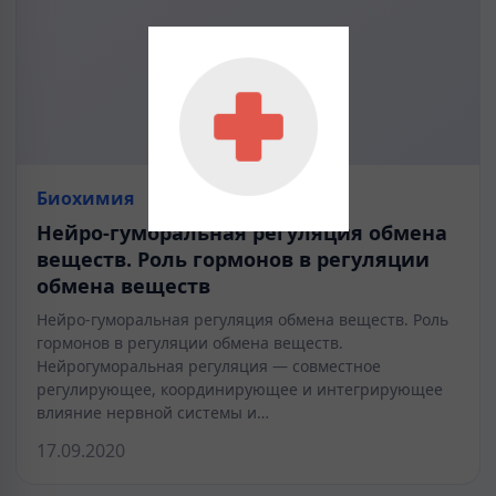
Биохимия
Нейро-гуморальная регуляция обмена
веществ. Роль гормонов в регуляции
обмена веществ
Нейро-гуморальная регуляция обмена веществ. Роль
гормонов в регуляции обмена веществ.
Нейрогуморальная регуляция — совместное
регулирующее, координирующее и интегрирующее
влияние нервной системы и…
17.09.2020