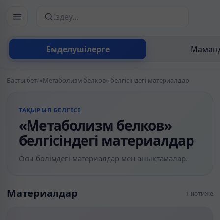
Сайттан іздеу
Емделушілерге
Маманд
Басты бет
/
«Метаболизм белков» белгісіндегі материалдар
ТАҚЫРЫП БЕЛГІСІ
«Метаболизм белков»
белгісіндегі материалдар
Осы бөлімдегі материалдар мен анықтамалар.
Материалдар
1 нәтиже