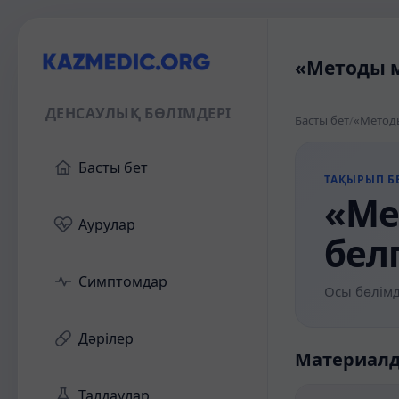
«Методы м
ДЕНСАУЛЫҚ БӨЛІМДЕРІ
Басты бет
/
«Методы
Басты бет
ТАҚЫРЫП БЕ
«Ме
Аурулар
бел
Симптомдар
Осы бөлімд
Дәрілер
Материал
Талдаулар