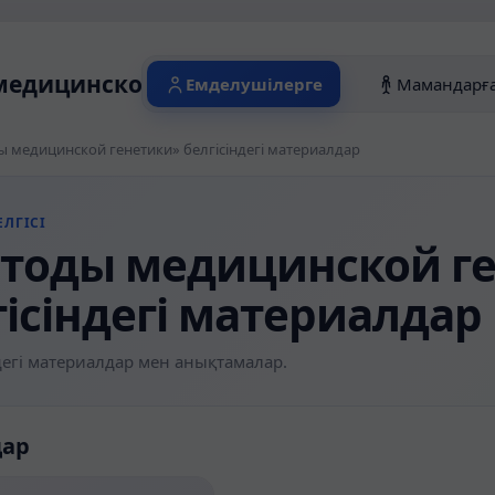
едицинской генетики» белгісіндегі ма
Емделушілерге
Мамандарғ
 медицинской генетики» белгісіндегі материалдар
ЛГІСІ
тоды медицинской г
гісіндегі материалдар
егі материалдар мен анықтамалар.
дар