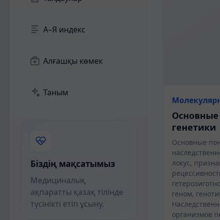
А–Я индекс
Алғашқы көмек
Таным
Молекуляр
Основные
генетики
Основные пон
наследственно
Біздің мақсатымыз
локус, призна
рецессивность
Медициналық
гетерозиготно
ақпаратты қазақ тілінде
геном, геноти
түсінікті етіп ұсыну.
Наследственн
организмов п