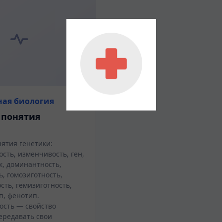
ная биология
 понятия
ятия генетики:
сть, изменчивость, ген,
к, доминантность,
, гомозиготность,
сть, гемизиготность,
п, фенотип.
ость — свойство
ередавать свои