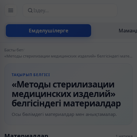
Сайттан іздеу
Емделушілерге
Маманд
Басты бет
/
«Методы стерилизации медицинских изделий» белгісіндегі материалдар
ТАҚЫРЫП БЕЛГІСІ
«Методы стерилизации
медицинских изделий»
белгісіндегі материалдар
Осы бөлімдегі материалдар мен анықтамалар.
Материалдар
1 нәтиже