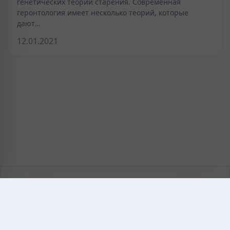
генетических теорий старения. Современная
геронтология имеет несколько теорий, которые
дают…
12.01.2021
KAZMEDIC.ORG
Қазақ тіліндегі медициналық энциклопедия.
Жоба туралы
Байланыс
Құпиялылық