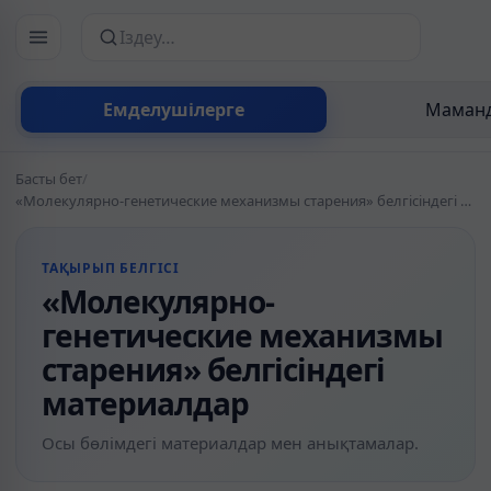
Сайттан іздеу
Емделушілерге
Маманд
Басты бет
/
«Молекулярно-генетические механизмы старения» белгісіндегі материалдар
ТАҚЫРЫП БЕЛГІСІ
«Молекулярно-
генетические механизмы
старения» белгісіндегі
материалдар
Осы бөлімдегі материалдар мен анықтамалар.