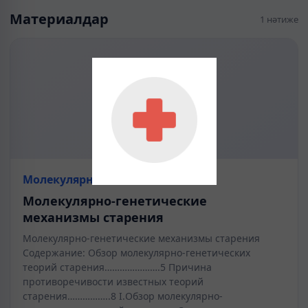
Материалдар
1 нәтиже
Молекулярная биология
Молекулярно-генетические
механизмы старения
Молекулярно-генетические механизмы старения
Содержание: Обзор молекулярно-генетических
теорий старения………………….5 Причина
противоречивости известных теорий
старения……………..8 I.Обзор молекулярно-