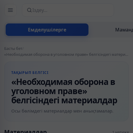
Сайттан іздеу
Емделушілерге
Маманд
Басты бет
/
«Необходимая оборона в уголовном праве» белгісіндегі материалдар
ТАҚЫРЫП БЕЛГІСІ
«Необходимая оборона в
уголовном праве»
белгісіндегі материалдар
Осы бөлімдегі материалдар мен анықтамалар.
Материалдар
1 нәтиже