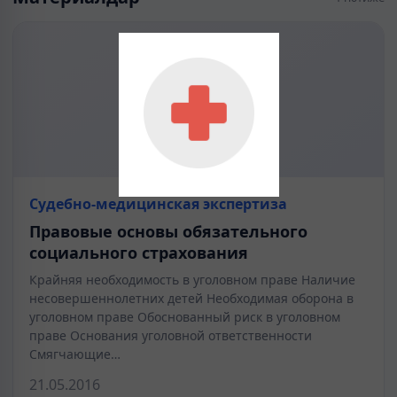
Судебно-медицинская экспертиза
Правовые основы обязательного
социального страхования
Крайняя необходимость в уголовном праве Наличие
несовершеннолетних детей Необходимая оборона в
уголовном праве Обоснованный риск в уголовном
праве Основания уголовной ответственности
Смягчающие…
21.05.2016