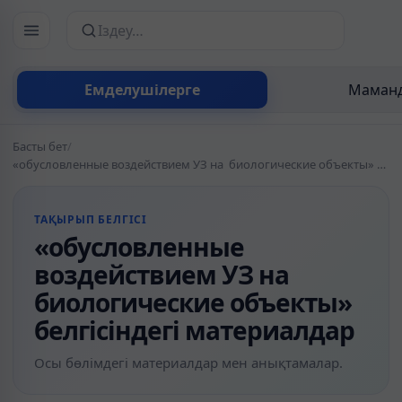
Сайттан іздеу
Емделушілерге
Маманд
Басты бет
/
«обусловленные воздействием УЗ на биологические объекты» белгісіндегі материалдар
ТАҚЫРЫП БЕЛГІСІ
«обусловленные
воздействием УЗ на
биологические объекты»
белгісіндегі материалдар
Осы бөлімдегі материалдар мен анықтамалар.