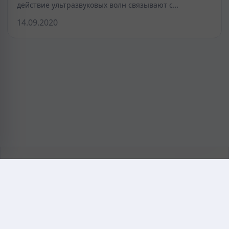
действие ультразвуковых волн связывают с…
14.09.2020
KAZMEDIC.ORG
Қазақ тіліндегі медициналық энциклопедия.
Жоба туралы
Байланыс
Құпиялылық