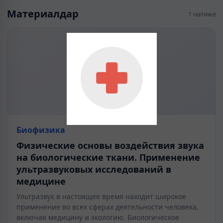
Материалдар
1 нәтиже
Биофизика
Физические основы воздействия звука
на биологические ткани. Применение
ультразвуковых исследований в
медицине
Ультразвук в настоящее время находит широкое
применение во всех сферах деятельности человека,
включая медицину и экологию. Биологическое