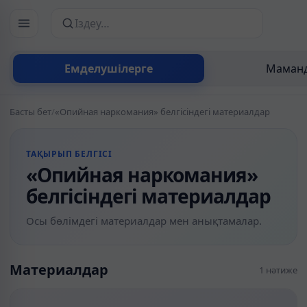
Сайттан іздеу
Емделушілерге
Маманд
Басты бет
/
«Опийная наркомания» белгісіндегі материалдар
ТАҚЫРЫП БЕЛГІСІ
«Опийная наркомания»
белгісіндегі материалдар
Осы бөлімдегі материалдар мен анықтамалар.
Материалдар
1 нәтиже