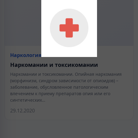
Наркология
Наркомании и токсикомании
Наркомании и токсикомании. Опийная наркомания
(морфинизм, синдром зависимости от опиоидов) –
заболевание, обусловленное патологическим
влечением к приему препаратов опия или его
синтетических…
29.12.2020