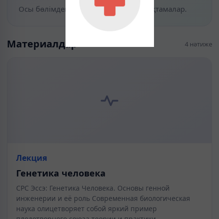
Осы бөлімдегі материалдар мен анықтамалар.
Материалдар
4 нәтиже
Лекция
Генетика человека
СРС Эссэ: Генетика Человека. Основы генной
инженерии и её роль Современная биологическая
наука олицетворяет собой яркий пример
плодотворного союза теории и практики.…