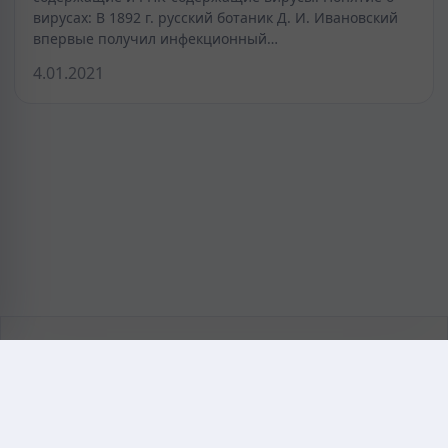
вирусах: В 1892 г. русский ботаник Д. И. Ивановский
впервые получил инфекционный…
4.01.2021
KAZMEDIC.ORG
Қазақ тіліндегі медициналық энциклопедия.
Жоба туралы
Байланыс
Құпиялылық