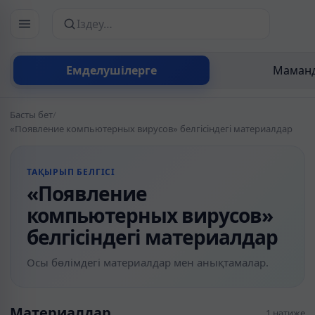
Сайттан іздеу
Емделушілерге
Маманд
Басты бет
/
«Появление компьютерных вирусов» белгісіндегі материалдар
ТАҚЫРЫП БЕЛГІСІ
«Появление
компьютерных вирусов»
белгісіндегі материалдар
Осы бөлімдегі материалдар мен анықтамалар.
Материалдар
1 нәтиже