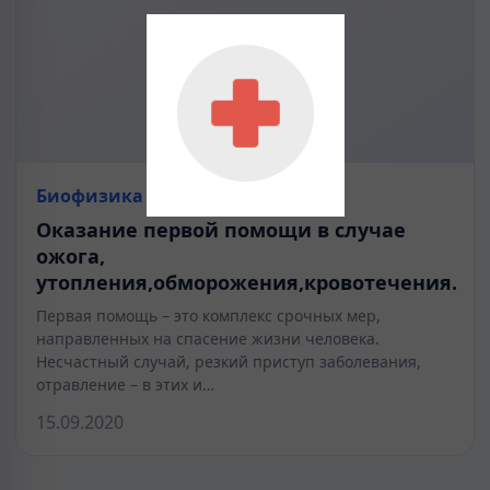
Биофизика
Оказание первой помощи в случае
ожога,
утопления,обморожения,кровотечения.
Первая помощь – это комплекс срочных мер,
направленных на спасение жизни человека.
Несчастный случай, резкий приступ заболевания,
отравление – в этих и…
15.09.2020