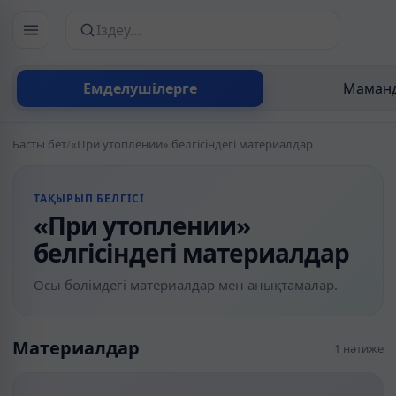
Сайттан іздеу
Емделушілерге
Маманд
Басты бет
/
«При утоплении» белгісіндегі материалдар
ТАҚЫРЫП БЕЛГІСІ
«При утоплении»
белгісіндегі материалдар
Осы бөлімдегі материалдар мен анықтамалар.
Материалдар
1 нәтиже