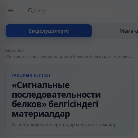
Сайттан іздеу
Емделушілерге
Маманд
Басты бет
/
«Сигнальные последовательности белков» белгісіндегі материалдар
ТАҚЫРЫП БЕЛГІСІ
«Сигнальные
последовательности
белков» белгісіндегі
материалдар
Осы бөлімдегі материалдар мен анықтамалар.