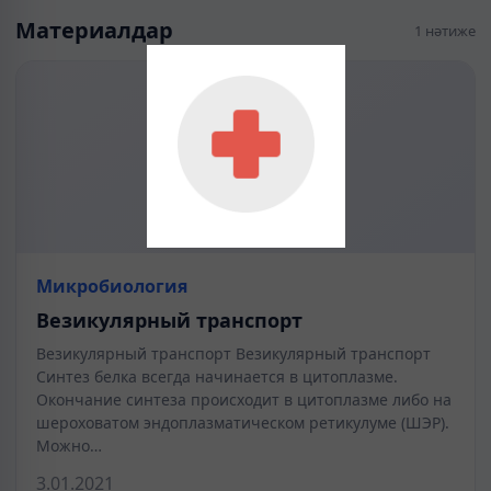
Материалдар
1 нәтиже
Микробиология
Везикулярный транспорт
Везикулярный транспорт Везикулярный транспорт
Синтез белка всегда начинается в цитоплазме.
Окончание синтеза происходит в цитоплазме либо на
шероховатом эндоплазматическом ретикулуме (ШЭР).
Можно…
3.01.2021