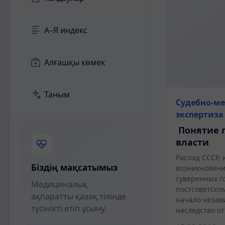
А–Я индекс
Алғашқы көмек
Таным
Судебно-м
экспертиза
Понятие 
власти
Распад СССР, 
Біздің мақсатымыз
возникновени
суверенных г
Медициналық
постсоветско
ақпаратты қазақ тілінде
начало незав
түсінікті етіп ұсыну.
наследство о