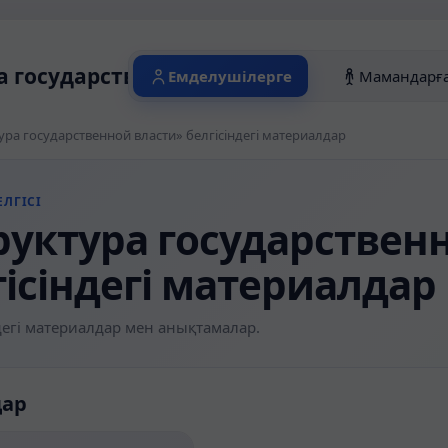
а государственной власти» белгісіндегі
Емделушілерге
Мамандарғ
ура государственной власти» белгісіндегі материалдар
ЛГІСІ
руктура государствен
гісіндегі материалдар
егі материалдар мен анықтамалар.
дар