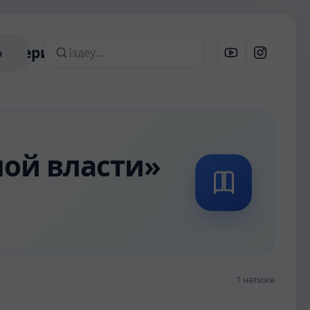
 материалдар
а
Сайттан іздеу
ной власти»
1 нәтиже