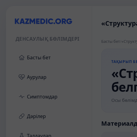
«Структур
ДЕНСАУЛЫҚ БӨЛІМДЕРІ
Басты бет
/
«Структ
Басты бет
ТАҚЫРЫП БЕ
«Ст
Аурулар
бел
Симптомдар
Осы бөлімд
Дәрілер
Материал
Талдаулар