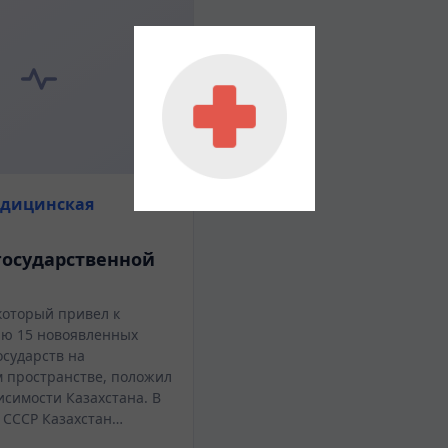
едицинская
государственной
который привел к
ю 15 новоявленных
осударств на
м пространстве, положил
исимости Казахстана. В
т СССР Казахстан…