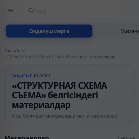
Сайттан іздеу
Емделушілерге
Маманд
Басты бет
/
«СТРУКТУРНАЯ СХЕМА СЪЕМА» белгісіндегі материалдар
ТАҚЫРЫП БЕЛГІСІ
«СТРУКТУРНАЯ СХЕМА
СЪЕМА» белгісіндегі
материалдар
Осы бөлімдегі материалдар мен анықтамалар.
Материалдар
1 нәтиже