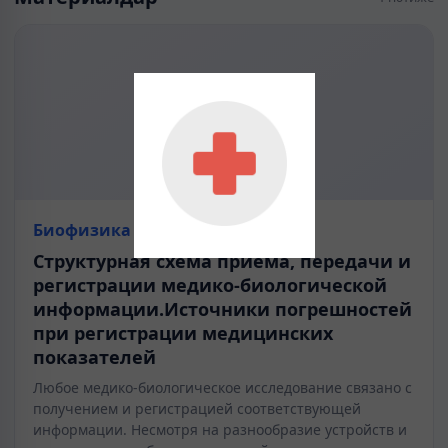
Биофизика
Структурная схема приема, передачи и
регистрации медико-биологической
информации.Источники погрешностей
при регистрации медицинских
показателей
Любое медико-биологическое исследование связано с
получением и регистрацией соответствующей
информации. Несмотря на разнообразие устройств и