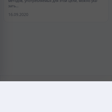
методов, употребляемых для этой цели, можно ука­
зать…
16.09.2020
KAZMEDIC.ORG
Қазақ тіліндегі медициналық энциклопедия.
Жоба туралы
Байланыс
Құпиялылық