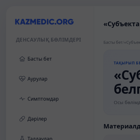
«Субъекта
ДЕНСАУЛЫҚ БӨЛІМДЕРІ
Басты бет
/
«Субъек
Басты бет
ТАҚЫРЫП БЕ
«Су
Аурулар
бел
Симптомдар
Осы бөлімд
Дәрілер
Материал
Талдаулар