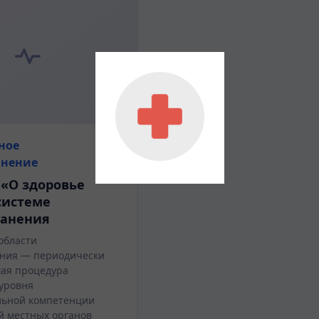
ное
анение
 «О здоровье
системе
ранения
области
ния — периодически
ая процедура
уровня
льной компетенции
й местных органов