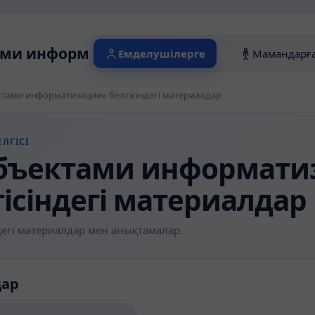
ми информатизации» белгісіндегі мат
Емделушілерге
Мамандарғ
тами информатизации» белгісіндегі материалдар
ЛГІСІ
бъектами информати
гісіндегі материалдар
егі материалдар мен анықтамалар.
дар