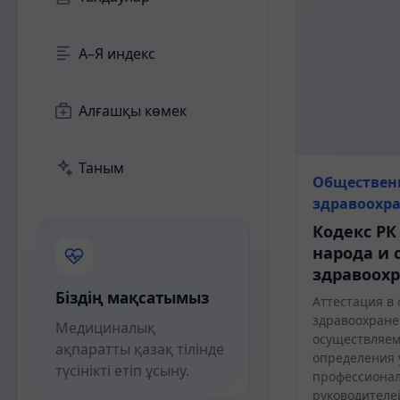
А–Я индекс
Алғашқы көмек
Таным
Обществен
здравоохр
Кодекс РК
народа и 
здравоох
Біздің мақсатымыз
Аттестация в 
здравоохране
Медициналық
осуществляем
ақпаратты қазақ тілінде
определения 
түсінікті етіп ұсыну.
профессиона
руководителе