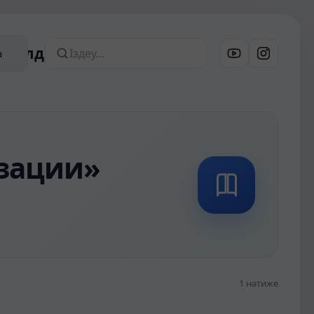
ериалдар
а
Сайттан іздеу
зации»
1 нәтиже