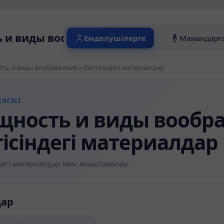
 и виды воображения.» белгісіндегі ма
Емделушілерге
Мамандарғ
ть и виды воображения.» белгісіндегі материалдар
ЛГІСІ
щность и виды вообр
гісіндегі материалдар
егі материалдар мен анықтамалар.
дар