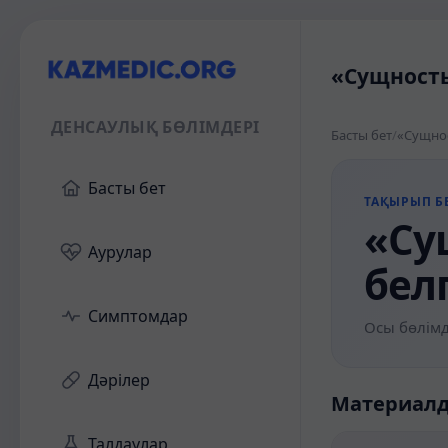
«Сущность
ДЕНСАУЛЫҚ БӨЛІМДЕРІ
Басты бет
/
«Сущнос
Басты бет
ТАҚЫРЫП БЕ
«Су
Аурулар
бел
Симптомдар
Осы бөлімд
Дәрілер
Материал
Талдаулар