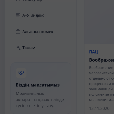
А–Я индекс
Алғашқы көмек
Таным
ПАЦ
Воображе
Воображение 
человеческой
отдельно от 
процессов и в
Біздің мақсатымыз
занимающей 
Медициналық
положение ме
ақпаратты қазақ тілінде
мышлением…
түсінікті етіп ұсыну.
13.11.2020