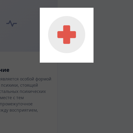
ние
является особой формой
 психики, стоящей
остальных психических
месте с тем
промежуточное
жду восприятием,