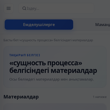
Сайттан іздеу
Емделушілерге
Маманд
Басты бет
/
«сущность процесса» белгісіндегі материалдар
ТАҚЫРЫП БЕЛГІСІ
«сущность процесса»
белгісіндегі материалдар
Осы бөлімдегі материалдар мен анықтамалар.
Материалдар
1 нәтиже