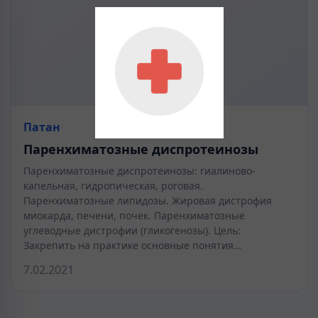
Патан
Паренхиматозные диспротеинозы
Паренхиматозные диспротеинозы: гиалиново-
капельная, гидропическая, роговая.
Паренхиматозные липидозы. Жировая дистрофия
мио­карда, печени, почек. Паренхиматозные
углеводные дистрофии (гликогенозы). Цель:
Закрепить на практике основные понятия…
7.02.2021