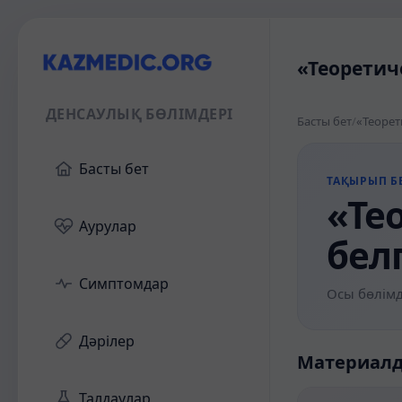
«Теоретич
ДЕНСАУЛЫҚ БӨЛІМДЕРІ
Басты бет
/
«Теорет
Басты бет
ТАҚЫРЫП БЕ
«Те
Аурулар
бел
Симптомдар
Осы бөлімд
Дәрілер
Материал
Талдаулар