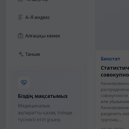
А–Я индекс
Алғашқы көмек
Таным
Биостат
Статистич
совокупно
Ранжированн
распределени
Біздің мақсатымыз
совокупности
или убывания
Медициналық
Ранжирование
ақпаратты қазақ тілінде
разделить ко
түсінікті етіп ұсыну.
группам,…