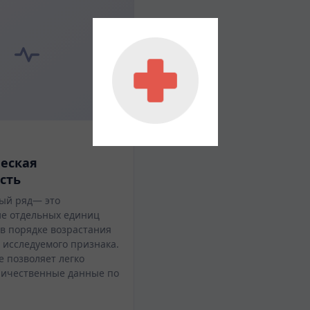
еская
сть
ый ряд— это
е отдельных единиц
 в порядке возрастания
 исследуемого признака.
 позволяет легко
личественные данные по