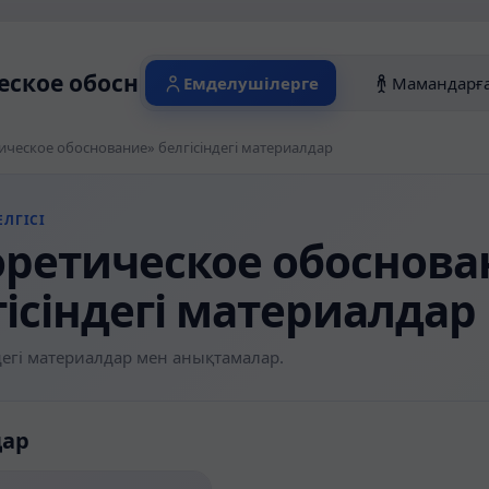
еское обоснование» белгісіндегі матери
Емделушілерге
Мамандарғ
ическое обоснование» белгісіндегі материалдар
ЛГІСІ
оретическое обоснова
гісіндегі материалдар
егі материалдар мен анықтамалар.
дар