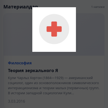
Материалдар
1 нәтиже
Философия
Теория зеркального Я
Кули Чарльз Хортон (1864—1929) — американский
социолог, один из основоположников символического
интеракционизма и теории ма­лых (первичных) групп.
В истории западной социологии Кули…
3.03.2016