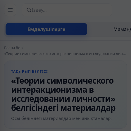
Сайттан іздеу
Емделушілерге
Маманд
Басты бет
/
«Теории символического интеракционизма в исследовании личности» белгісіндегі материалдар
ТАҚЫРЫП БЕЛГІСІ
«Теории символического
интеракционизма в
исследовании личности»
белгісіндегі материалдар
Осы бөлімдегі материалдар мен анықтамалар.