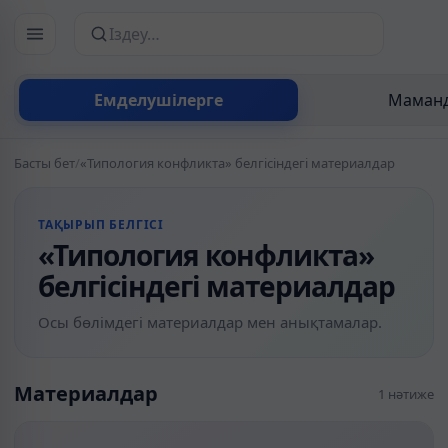
Сайттан іздеу
Емделушілерге
Маманд
Басты бет
/
«Типология конфликта» белгісіндегі материалдар
ТАҚЫРЫП БЕЛГІСІ
«Типология конфликта»
белгісіндегі материалдар
Осы бөлімдегі материалдар мен анықтамалар.
Материалдар
1 нәтиже