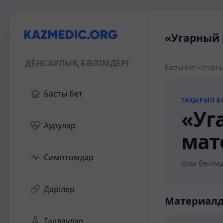
«Угарный 
ДЕНСАУЛЫҚ БӨЛІМДЕРІ
Басты бет
/
«Угарны
Басты бет
ТАҚЫРЫП БЕ
«Уга
Аурулар
мат
Симптомдар
Осы бөлімд
Дәрілер
Материал
Талдаулар