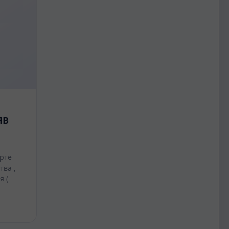
ЯВ
рте
тва ,
я (