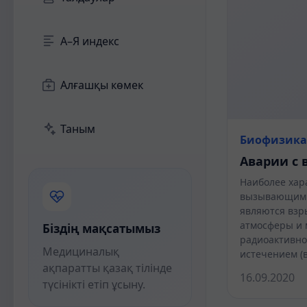
А–Я индекс
Алғашқы көмек
Таным
Биофизика
Аварии с 
Наиболее хар
вызывающими
являются взр
атмосферы и 
Біздің мақсатымыз
радиоактивно
Медициналық
истечением (
ақпаратты қазақ тілінде
16.09.2020
түсінікті етіп ұсыну.