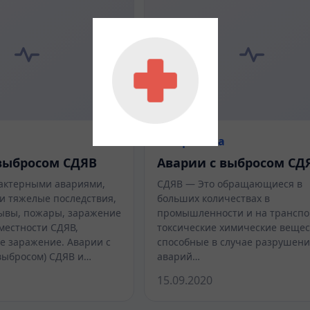
Биофизика
выбросом СДЯВ
Аварии с выбросом СД
актерными авариями,
СДЯВ — Это обращающиеся в
 тяжелые последствия,
больших количествах в
ывы, пожары, заражение
промышленности и на транспо
местности СДЯВ,
токсические химические вещес
е заражение. Аварии с
способные в случае разрушени
выбросом) СДЯВ и…
аварий…
15.09.2020