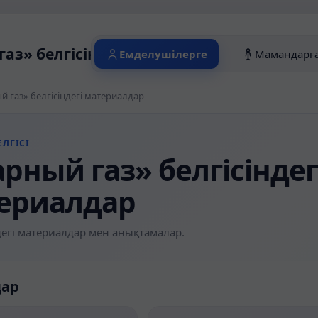
газ» белгісіндегі материалдар
Емделушілерге
Мамандарғ
й газ» белгісіндегі материалдар
ЛГІСІ
рный газ» белгісіндег
ериалдар
егі материалдар мен анықтамалар.
дар