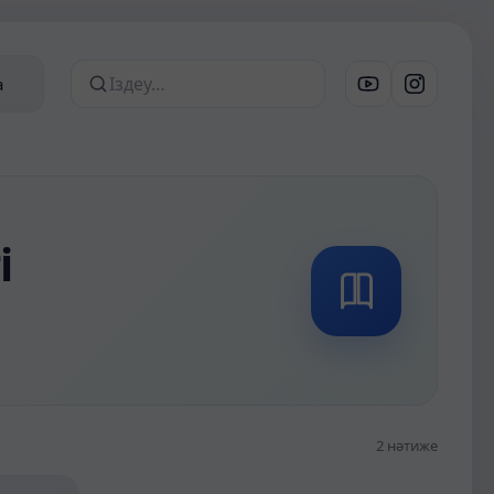
а
Сайттан іздеу
і
2 нәтиже