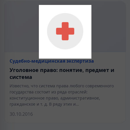
Судебно-медицинская экспертиза
Уголовное право: понятие, предмет и
система
Известно, что система права любого современного
государства состоит из ряда отраслей:
конституционное право, административное,
гражданское и т. д. В ряду этих и…
30.10.2016