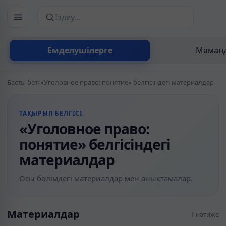
Сайттан іздеу
Емделушілерге
Маманд
Басты бет
/
«Уголовное право: понятие» белгісіндегі материалдар
ТАҚЫРЫП БЕЛГІСІ
«Уголовное право:
понятие» белгісіндегі
материалдар
Осы бөлімдегі материалдар мен анықтамалар.
Материалдар
1 нәтиже