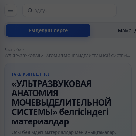
Сайттан іздеу
Емделушілерге
Маманд
Басты бет
/
«УЛЬТРАЗВУКОВАЯ АНАТОМИЯ МОЧЕВЫДЕЛИТЕЛЬНОЙ СИСТЕМЫ» белгісіндегі материалдар
ТАҚЫРЫП БЕЛГІСІ
«УЛЬТРАЗВУКОВАЯ
АНАТОМИЯ
МОЧЕВЫДЕЛИТЕЛЬНОЙ
СИСТЕМЫ» белгісіндегі
материалдар
Осы бөлімдегі материалдар мен анықтамалар.