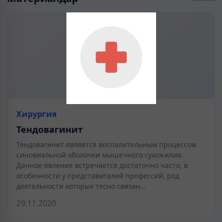
Хирургия
Тендовагинит
Тендовагинит является воспалительным процессом
синовиальной оболочки мышечного сухожилия.
Данное явление встречается достаточно часто, в
особенности у представителей профессий, род
деятельности которых тесно связан…
29.11.2020