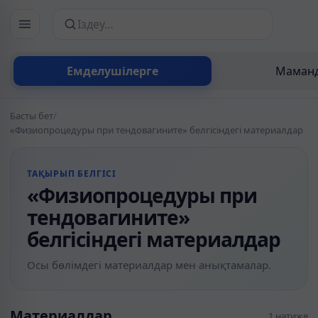
Сайттан іздеу
Емделушілерге
Маманд
Басты бет
/
«Физиопроцедуры при тендовагините» белгісіндегі материалдар
ТАҚЫРЫП БЕЛГІСІ
«Физиопроцедуры при
тендовагините»
белгісіндегі материалдар
Осы бөлімдегі материалдар мен анықтамалар.
Материалдар
1 нәтиже