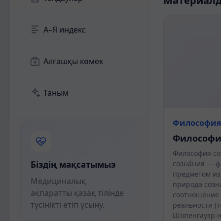
Материал
А–Я индекс
Алғашқы көмек
Таным
Философия
Философи
Философия со
Біздің мақсатымыз
созна́ния — 
предметом из
Медициналық
природа созн
ақпаратты қазақ тілінде
соотношение 
түсінікті етіп ұсыну.
реальности (т
Шопенгауэр н