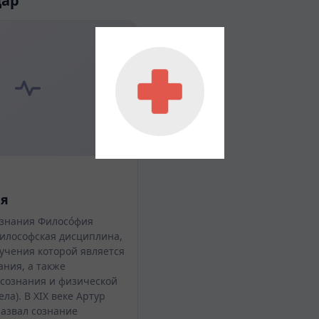
дар
я
знания Филосо́фия
философская дисциплина,
учения которой является
ания, а также
сознания и физической
ела). В XIX веке Артур
азвал сознание