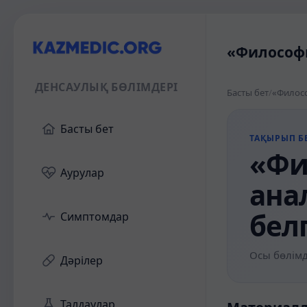
«Философи
ДЕНСАУЛЫҚ БӨЛІМДЕРІ
Басты бет
/
«Филосо
Басты бет
ТАҚЫРЫП БЕ
«Фи
Аурулар
ана
бел
Симптомдар
Осы бөлімд
Дәрілер
Талдаулар