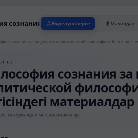
я сознания за пределами аналитическо
Емделушілерге
Мамандарғ
фия сознания за пределами аналитической философии» белгісіндегі 
ЛГІСІ
лософия сознания за
литической философ
гісіндегі материалдар
егі материалдар мен анықтамалар.