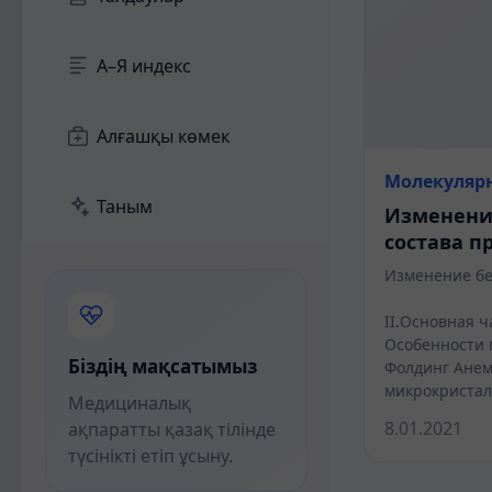
А–Я индекс
Алғашқы көмек
Молекуляр
Таным
Изменени
состава п
Изменение бе
План 
II.Основная ча
Особенности г
Біздің мақсатымыз
Фолдинг Ане
микрокриста
Медициналық
8.01.2021
ақпаратты қазақ тілінде
түсінікті етіп ұсыну.