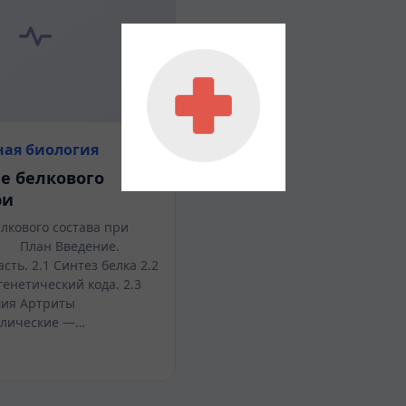
ная биология
е белкового
ри
лкового состава при
Введение.
сть. 2.1 Синтез белка 2.2
енетический кода. 2.3
мия Артриты
ллические —…