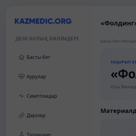
«Фолдинг»
ДЕНСАУЛЫҚ БӨЛІМДЕРІ
Басты бет
/
«Фолдин
Басты бет
ТАҚЫРЫП БЕ
«Фо
Аурулар
Осы бөлімд
Симптомдар
Материал
Дәрілер
Талдаулар