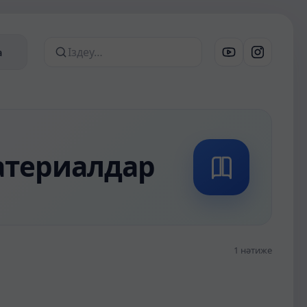
а
Сайттан іздеу
материалдар
1 нәтиже