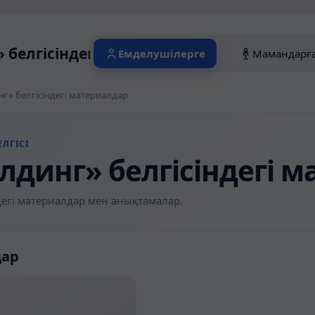
 белгісіндегі материалдар
Емделушілерге
Мамандарғ
г» белгісіндегі материалдар
ЛГІСІ
лдинг» белгісіндегі 
егі материалдар мен анықтамалар.
дар