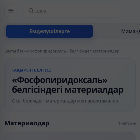
Сайттан іздеу
Емделушілерге
Маманд
Басты бет
/
«Фосфопиридоксаль» белгісіндегі материалдар
ТАҚЫРЫП БЕЛГІСІ
«Фосфопиридоксаль»
белгісіндегі материалдар
Осы бөлімдегі материалдар мен анықтамалар.
Материалдар
1 нәтиже