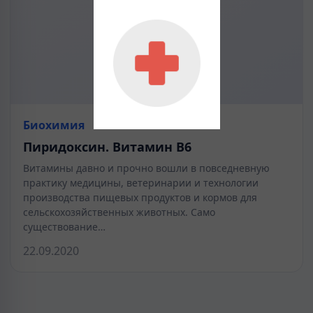
Биохимия
Пиридоксин. Витамин В6
Витамины давно и прочно вошли в повседневную
практику медицины, ветеринарии и технологии
производства пищевых продуктов и кормов для
сельскохозяйственных животных. Само
существование…
22.09.2020