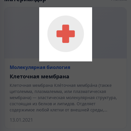
Молекулярная биология
Клеточная мембрана
Клеточная мембрана Кле́точная мембра́на (также
цитолемма, плазмалемма, или плазматическая
мембрана) — эластическая молекулярная структура,
состоящая из белков и липидов. Отделяет
содержимое любой клетки от внешней среды,…
13.01.2021