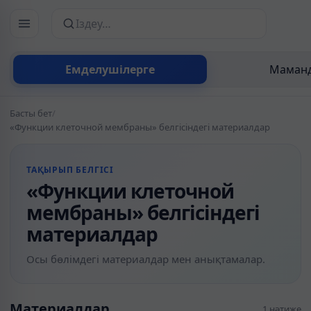
Сайттан іздеу
Емделушілерге
Маманд
Басты бет
/
«Функции клеточной мембраны» белгісіндегі материалдар
ТАҚЫРЫП БЕЛГІСІ
«Функции клеточной
мембраны» белгісіндегі
материалдар
Осы бөлімдегі материалдар мен анықтамалар.
Материалдар
1 нәтиже