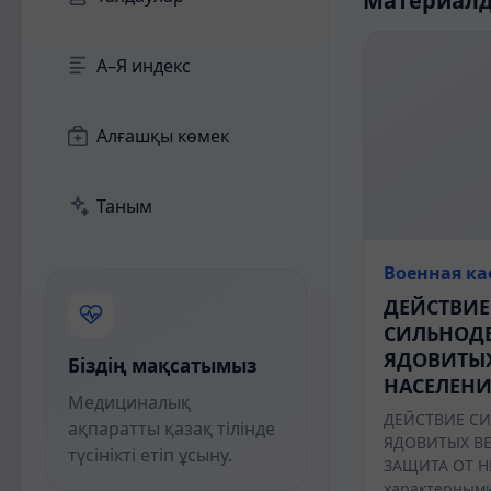
Материал
А–Я индекс
Алғашқы көмек
Таным
Военная к
ДЕЙСТВИЕ
СИЛЬНОД
ЯДОВИТЫХ
Біздің мақсатымыз
НАСЕЛЕНИ
Медициналық
ДЕЙСТВИЕ С
ақпаратты қазақ тілінде
ЯДОВИТЫХ ВЕ
түсінікті етіп ұсыну.
ЗАЩИТА ОТ Н
характерными