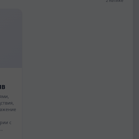
2 нәтиже
ЯВ
ями,
ствия,
ражение
рии с
и…