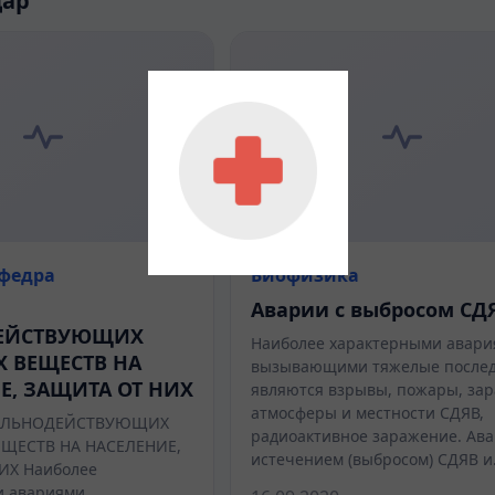
дар
афедра
Биофизика
Аварии с выбросом СД
ЕЙСТВУЮЩИХ
Наиболее характерными авари
 ВЕЩЕСТВ НА
вызывающими тяжелые послед
Е, ЗАЩИТА ОТ НИХ
являются взрывы, пожары, за
атмосферы и местности СДЯВ,
ИЛЬНОДЕЙСТВУЮЩИХ
радиоактивное заражение. Ава
ЩЕСТВ НА НАСЕЛЕНИЕ,
истечением (выбросом) СДЯВ 
ИХ Наиболее
 авариями,