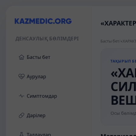
«ХАРАКТЕ
ДЕНСАУЛЫҚ БӨЛІМДЕРІ
Басты бет
/
Басты бет
ТАҚЫРЫП БЕ
«ХА
Аурулар
СИ
ВЕЩ
Симптомдар
Осы бөлімд
Дәрілер
Талдаулар