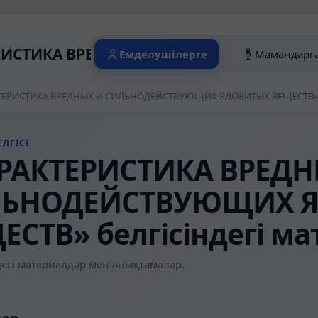
РИСТИКА ВРЕДНЫХ И СИЛЬНОДЕЙСТВУЮЩИ
Емделушілерге
Мамандарғ
ЛГІСІ
РАКТЕРИСТИКА ВРЕДН
ЛЬНОДЕЙСТВУЮЩИХ 
ЕСТВ» белгісіндегі м
егі материалдар мен анықтамалар.