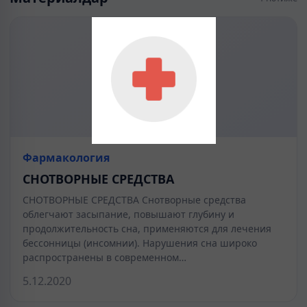
Фармакология
СНОТВОРНЫЕ СРЕДСТВА
СНОТВОРНЫЕ СРЕДСТВА Снотворные средства
облегчают засыпание, повышают глубину и
продолжительность сна, применяются для лечения
бессонницы (инсомнии). Нарушения сна широко
распространены в современном…
5.12.2020