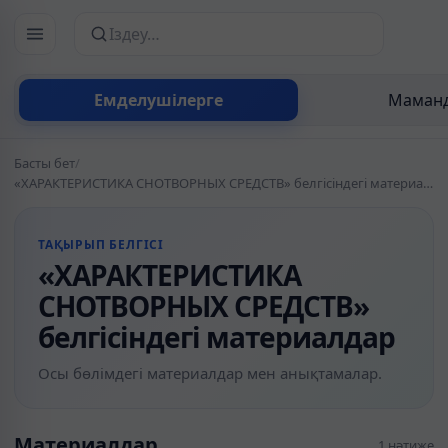
Сайттан іздеу
Емделушілерге
Маманд
Басты бет
/
«ХАРАКТЕРИСТИКА СНОТВОРНЫХ СРЕДСТВ» белгісіндегі материалдар
ТАҚЫРЫП БЕЛГІСІ
«ХАРАКТЕРИСТИКА
СНОТВОРНЫХ СРЕДСТВ»
белгісіндегі материалдар
Осы бөлімдегі материалдар мен анықтамалар.
Материалдар
1 нәтиже