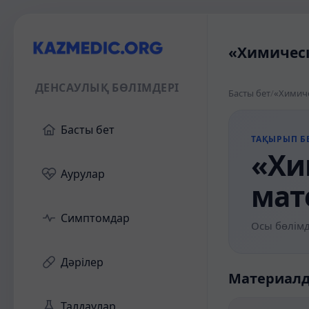
«Химическ
ДЕНСАУЛЫҚ БӨЛІМДЕРІ
Басты бет
/
«Химиче
Басты бет
ТАҚЫРЫП БЕ
«Хи
Аурулар
мат
Симптомдар
Осы бөлімд
Дәрілер
Материал
Талдаулар