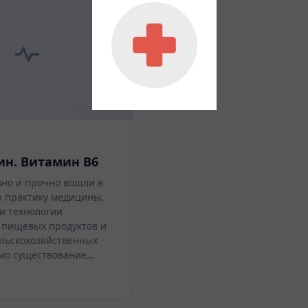
ин. Витамин В6
но и прочно вошли в
 практику медицины,
и технологии
 пищевых продуктов и
ельскохозяйственных
мо существование…