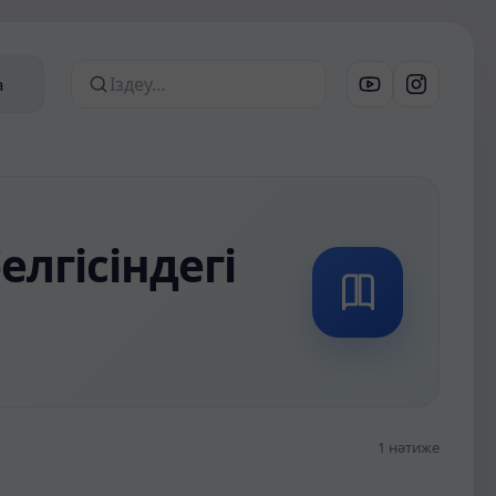
а
Сайттан іздеу
лгісіндегі
1 нәтиже