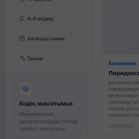
А–Я индекс
Алғашқы көмек
Таным
Биохимия
Пиридокс
Витамины дав
повседневную
ветеринарии 
производства
Біздің мақсатымыз
кормов для с
Медициналық
животных. Са
ақпаратты қазақ тілінде
22.09.2020
түсінікті етіп ұсыну.