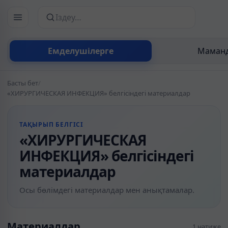
Сайттан іздеу
Емделушілерге
Маманд
Басты бет
/
«ХИРУРГИЧЕСКАЯ ИНФЕКЦИЯ» белгісіндегі материалдар
ТАҚЫРЫП БЕЛГІСІ
«ХИРУРГИЧЕСКАЯ
ИНФЕКЦИЯ» белгісіндегі
материалдар
Осы бөлімдегі материалдар мен анықтамалар.
Материалдар
1 нәтиже