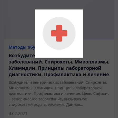
Методы обучения
Возбудители венерических
заболеваний. Спирохеты. Микоплазмы.
Хламидии. Принципы лабораторной
диагностики. Профилактика и лечение
Возбудители венерических заболеваний. Спирохеты.
Микоплазмы. Хламидии. Принципы лабораторной
диагностики. Профилактика и лечение. Цель: Сифилис
– венерическое заболевание, вызываемое
спирохетами рода трепонемы. Данная…
4.02.2021