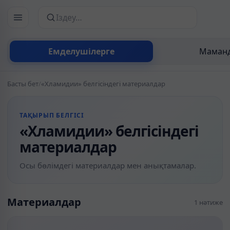
Сайттан іздеу
Емделушілерге
Маманд
Басты бет
/
«Хламидии» белгісіндегі материалдар
ТАҚЫРЫП БЕЛГІСІ
«Хламидии» белгісіндегі
материалдар
Осы бөлімдегі материалдар мен анықтамалар.
Материалдар
1 нәтиже