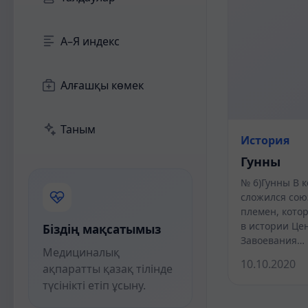
А–Я индекс
Алғашқы көмек
Таным
История
Гунны
№ 6)Гунны В ко
сложился сою
племен, кото
в истории Це
Біздің мақсатымыз
Завоевания…
Медициналық
10.10.2020
ақпаратты қазақ тілінде
түсінікті етіп ұсыну.