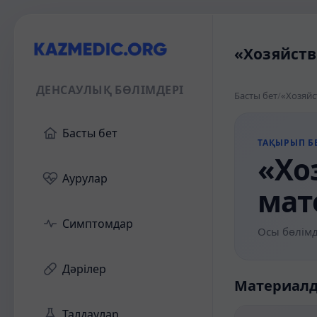
«Хозяйств
ДЕНСАУЛЫҚ БӨЛІМДЕРІ
Басты бет
/
«Хозяйс
Басты бет
ТАҚЫРЫП БЕ
«Хо
Аурулар
мат
Симптомдар
Осы бөлімд
Дәрілер
Материал
Талдаулар