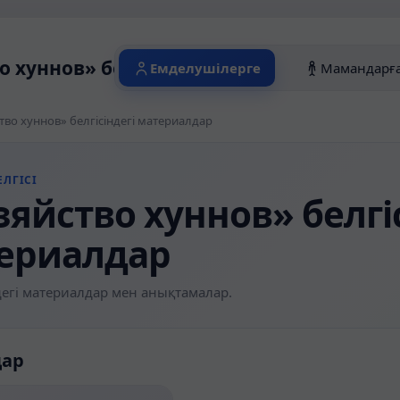
о хуннов» белгісіндегі материалдар
Емделушілерге
Мамандарғ
тво хуннов» белгісіндегі материалдар
ЛГІСІ
зяйство хуннов» белгіс
ериалдар
егі материалдар мен анықтамалар.
дар