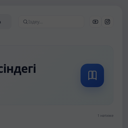
а
Сайттан іздеу
індегі
1 нәтиже