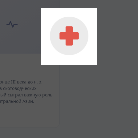
нце III века до н. э.
з скотоводческих
рый сыграл важную роль
нтральной Азии.