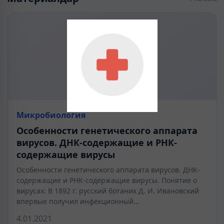
Микробиология
Особенности генетического аппарата
вирусов. ДНК-содержащие и РНК-
содержащие вирусы
Особенности генетического аппарата вирусов. ДНК-
содержащие и РНК-содержащие вирусы. Понятие о
вирусах: В 1892 г. русский ботаник Д. И. Ивановский
впервые получил инфекционный…
4.01.2021