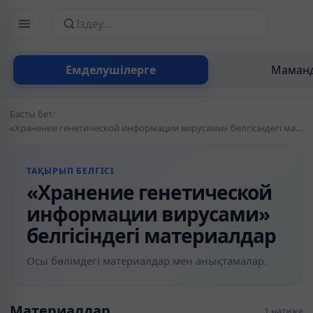
Сайттан іздеу
Емделушілерге
Маманд
Басты бет
/
«Хранение генетической информации вирусами» белгісіндегі материалдар
ТАҚЫРЫП БЕЛГІСІ
«Хранение генетической
информации вирусами»
белгісіндегі материалдар
Осы бөлімдегі материалдар мен анықтамалар.
Материалдар
1 нәтиже