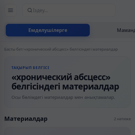
Сайттан іздеу
Емделушілерге
Маманд
Басты бет
/
«хронический абсцесс» белгісіндегі материалдар
ТАҚЫРЫП БЕЛГІСІ
«хронический абсцесс»
белгісіндегі материалдар
Осы бөлімдегі материалдар мен анықтамалар.
Материалдар
2 нәтиже