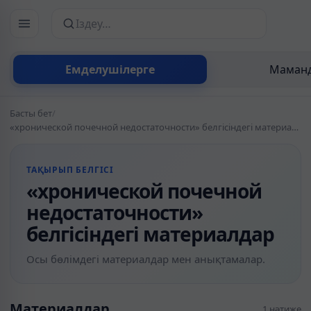
Сайттан іздеу
Емделушілерге
Маманд
Басты бет
/
«хронической почечной недостаточности» белгісіндегі материалдар
ТАҚЫРЫП БЕЛГІСІ
«хронической почечной
недостаточности»
белгісіндегі материалдар
Осы бөлімдегі материалдар мен анықтамалар.
Материалдар
1 нәтиже