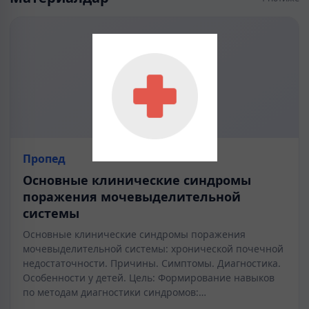
Пропед
Основные клинические синдромы
поражения мочевыделительной
системы
Основные клинические синдромы поражения
мочевыделительной системы: хронической почечной
недостаточности. Причины. Симптомы. Диагностика.
Особенности у детей. Цель: Формирование навыков
по методам диагностики синдромов:…