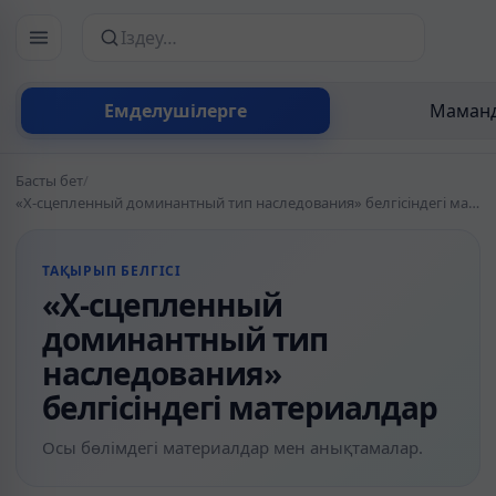
Сайттан іздеу
Емделушілерге
Маманд
Басты бет
/
«Х-сцепленный доминантный тип наследования» белгісіндегі материалдар
ТАҚЫРЫП БЕЛГІСІ
«Х-сцепленный
доминантный тип
наследования»
белгісіндегі материалдар
Осы бөлімдегі материалдар мен анықтамалар.