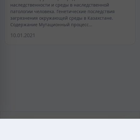
наследственности и среды в наследственной
патологии человека. Генетические последствия
загрязнения окружающей среды в Казахстане.
Содержание Мутационный процесс…
10.01.2021
KAZMEDIC.ORG
Қазақ тіліндегі медициналық энциклопедия.