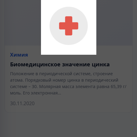
Химия
Биомедицинское значение цинка
Положение в периодической системе, строение
атома. Порядковый номер цинка в периодический
системе – 30. Молярная масса элемента равна 65,39 г/
моль. Его электронная…
30.11.2020