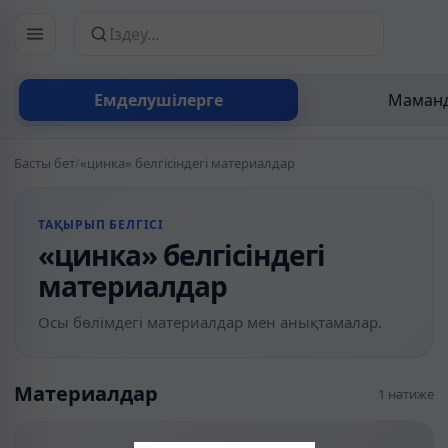
Сайттан іздеу
Емделушілерге
Маманд
Басты бет
/
«цинка» белгісіндегі материалдар
ТАҚЫРЫП БЕЛГІСІ
«цинка» белгісіндегі
материалдар
Осы бөлімдегі материалдар мен анықтамалар.
Материалдар
1 нәтиже