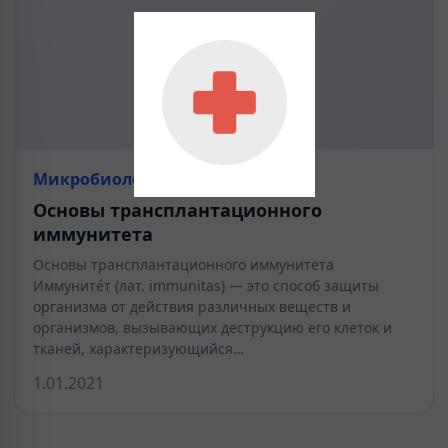
Микробиология
Основы трансплантационного
иммунитета
Основы трансплантационного иммунитета
Иммуните́т (лат. immunitas) — это способ защиты
организма от действия различных веществ и
организмов, вызывающих деструкцию его клеток и
тканей, характеризующийся…
1.01.2021