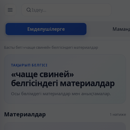
Сайттан іздеу
Емделушілерге
Маманд
Басты бет
/
«чаще свиней» белгісіндегі материалдар
ТАҚЫРЫП БЕЛГІСІ
«чаще свиней»
белгісіндегі материалдар
Осы бөлімдегі материалдар мен анықтамалар.
Материалдар
1 нәтиже